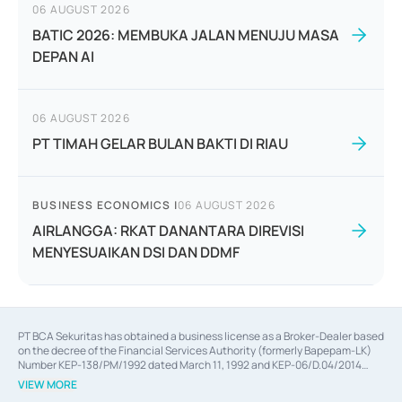
06 AUGUST 2026
BATIC 2026: MEMBUKA JALAN MENUJU MASA
DEPAN AI
06 AUGUST 2026
PT TIMAH GELAR BULAN BAKTI DI RIAU
BUSINESS ECONOMICS
|
06 AUGUST 2026
AIRLANGGA: RKAT DANANTARA DIREVISI
MENYESUAIKAN DSI DAN DDMF
PT BCA Sekuritas has obtained a business license as a Broker-Dealer based
on the decree of the Financial Services Authority (formerly Bapepam-LK)
Number KEP-138/PM/1992 dated March 11, 1992 and KEP-06/D.04/2014
dated February 28, 2014, a business license as an Underwriter based on the
VIEW MORE
decree of the Financial Services Authority Number KEP-12/PM/PEE/1997