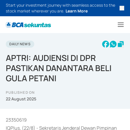
Start your investment journey with seamless access to the
stock market wherever you are.
Learn More
DAILY NEWS
APTRI: AUDIENSI DI DPR
PASTIKAN DANANTARA BELI
GULA PETANI
PUBLISHED ON
22 August 2025
23350619
IQPlus, (22/8) - Sekretaris Jenderal Dewan Pimpinan