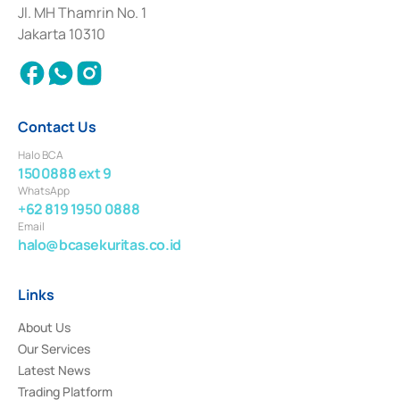
Institution for the Issuance, Transaction, and Administration and
Jl. MH Thamrin No. 1
Settlement of Commercial Paper Transactions whose license was issued in
Jakarta 10310
2018.
Contact Us
Halo BCA
1500888 ext 9
WhatsApp
+62 819 1950 0888
Email
halo@bcasekuritas.co.id
Links
About Us
Our Services
Latest News
Trading Platform