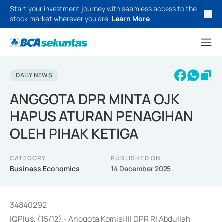
Start your investment journey with seamless access to the
stock market wherever you are.
Learn More
DAILY NEWS
ANGGOTA DPR MINTA OJK
HAPUS ATURAN PENAGIHAN
OLEH PIHAK KETIGA
CATEGORY
PUBLISHED ON
Business Economics
14 December 2025
34840292
IQPlus, (15/12) - Anggota Komisi III DPR RI Abdullah