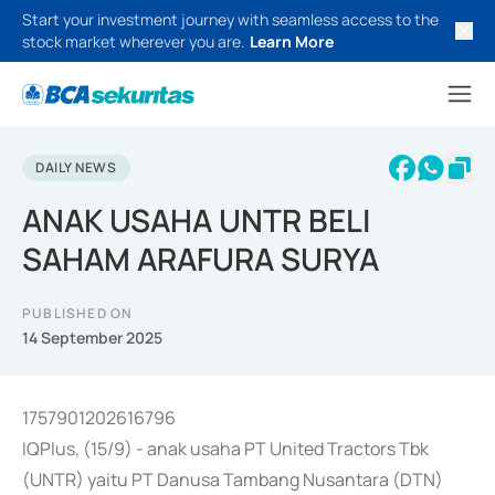
Start your investment journey with seamless access to the
stock market wherever you are.
Learn More
DAILY NEWS
ANAK USAHA UNTR BELI
SAHAM ARAFURA SURYA
PUBLISHED ON
14 September 2025
1757901202616796
IQPlus, (15/9) - anak usaha PT United Tractors Tbk
(UNTR) yaitu PT Danusa Tambang Nusantara (DTN)