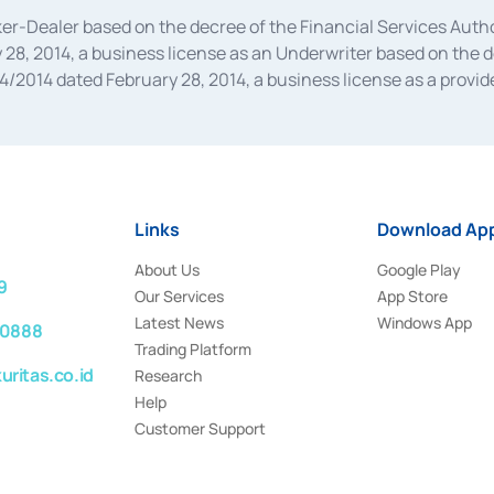
oker-Dealer based on the decree of the Financial Services A
28, 2014, a business license as an Underwriter based on the 
014 dated February 28, 2014, a business license as a provider
 Financial Services Authority Number S-67/PM.21/2014 dated Fe
and joint ventures based on the decision letter of the Financ
 Bank Indonesia, among others as an Intermediary for the Impl
usiness licenses from Bank Indonesia as a Supporting Institut
e was issued in 2018.
Links
Download App
About Us
Google Play
9
Our Services
App Store
Latest News
Windows App
 0888
Trading Platform
ritas.co.id
Research
Help
Customer Support