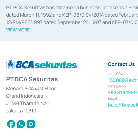
PT BCA Sekuritas has obtained a business license as a Br
dated March 11, 1992 and KEP-06/D.04/2014 dated February 
12/PM/PEE/1997 dated September 24, 1997 and KEP-07/D.04/2
divestments, and joint ventures based on the decree of the
VIEW MORE
Advisory Services for mergers, acquisitions, divestments, 
February 3, 2017, and several other business licenses from
Money Market whose license was issued in 2017 and other b
Settlement of Commercial Paper Transactions whose licens
Contact Us
Halo BCA
PT BCA Sekuritas
1500888 ext 
WhatsApp
Menara BCA 41st Floor,
+62 819 1950
Grand Indonesia
Email
Jl. MH Thamrin No. 1
halo@bcaseku
Jakarta 10310