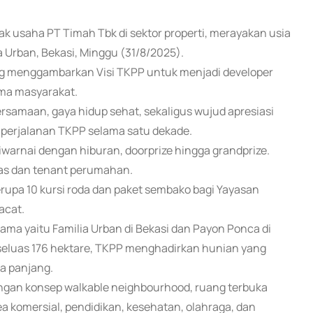
nak usaha PT Timah Tbk di sektor properti, merayakan usia
 Urban, Bekasi, Minggu (31/8/2025).
ng menggambarkan Visi TKPP untuk menjadi developer
ama masyarakat.
bersamaan, gaya hidup sehat, sekaligus wujud apresiasi
perjalanan TKPP selama satu dekade.
iwarnai dengan hiburan, doorprize hingga grandprize.
as dan tenant perumahan.
upa 10 kursi roda dan paket sembako bagi Yayasan
acat.
ma yaitu Familia Urban di Bekasi dan Payon Ponca di
seluas 176 hektare, TKPP menghadirkan hunian yang
ka panjang.
engan konsep walkable neighbourhood, ruang terbuka
area komersial, pendidikan, kesehatan, olahraga, dan