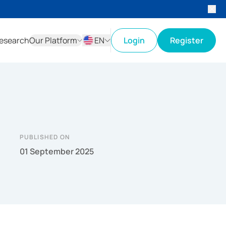
esearch
Our Platform
EN
Login
Register
ID
EN
PUBLISHED ON
01 September 2025