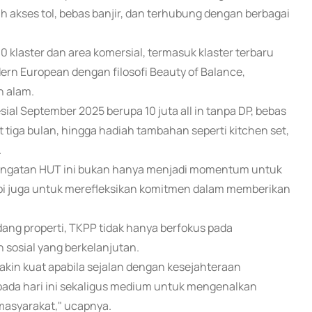
uh akses tol, bebas banjir, dan terhubung dengan berbagai
 klaster dan area komersial, termasuk klaster terbaru
ern European dengan filosofi Beauty of Balance,
n alam.
l September 2025 berupa 10 juta all in tanpa DP, bebas
 tiga bulan, hingga hadiah tambahan seperti kitchen set,
.
ingatan HUT ini bukan hanya menjadi momentum untuk
api juga untuk merefleksikan komitmen dalam memberikan
ang properti, TKPP tidak hanya berfokus pada
sosial yang berkelanjutan.
in kuat apabila sejalan dengan kesejahteraan
 pada hari ini sekaligus medium untuk mengenalkan
masyarakat," ucapnya.