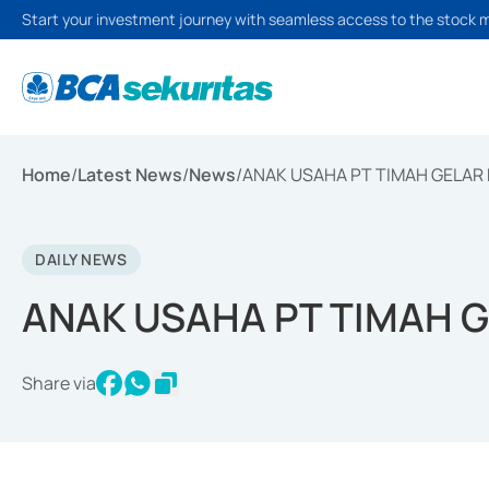
Start your investment journey with seamless access to the stock 
Home
/
Latest News
/
News
/
ANAK USAHA PT TIMAH GELAR 
DAILY NEWS
ANAK USAHA PT TIMAH G
Share via