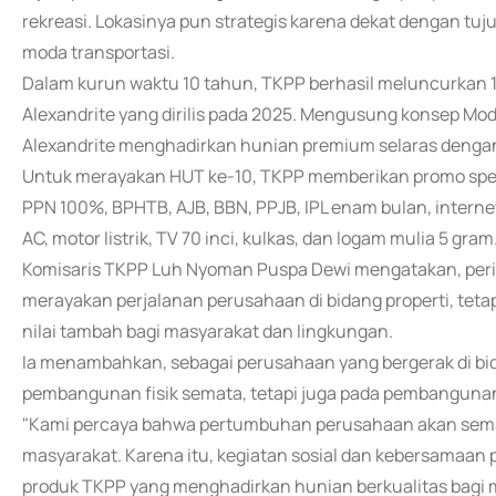
rekreasi. Lokasinya pun strategis karena dekat dengan tuj
moda transportasi.
Dalam kurun waktu 10 tahun, TKPP berhasil meluncurkan 10
Alexandrite yang dirilis pada 2025. Mengusung konsep Mod
Alexandrite menghadirkan hunian premium selaras denga
Untuk merayakan HUT ke-10, TKPP memberikan promo spesia
PPN 100%, BPHTB, AJB, BBN, PPJB, IPL enam bulan, internet
AC, motor listrik, TV 70 inci, kulkas, dan logam mulia 5 gram
Komisaris TKPP Luh Nyoman Puspa Dewi mengatakan, per
merayakan perjalanan perusahaan di bidang properti, tet
nilai tambah bagi masyarakat dan lingkungan.
Ia menambahkan, sebagai perusahaan yang bergerak di bid
pembangunan fisik semata, tetapi juga pada pembangunan 
"Kami percaya bahwa pertumbuhan perusahaan akan semak
masyarakat. Karena itu, kegiatan sosial dan kebersamaan
produk TKPP yang menghadirkan hunian berkualitas bagi 