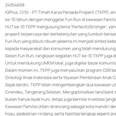
24354668
IQPlus, (1/9) - PT Timah Karya Persada Properti (TKPP), a
ke-10 tahun dengan menggelar Fun Run di kawasan Familia
HUT ke-10 TKPP mengusung tema 'PerfectlyStronger', ya
properti terpercaya dan berkelanjutan yang tumbuh bers
Fun Run yang diikuti ribuan peserta ini menjadi simbol ke
kepada masyarakat dan konsumen yang telah mendukung 
Selain Fun Run, rangkaian kegiatan HUT ke-10 TKPP juga d
Untuk mendukung UMKM lokal, juga digelar bazar komunit
Dalam momen ini, TKPP juga menyalurkan program CSR ber
Onkologi Anak Indonesia serta Yayasan Pembinaan Anak C
Sejak berdiri, TKPP telah mengembangkan dua kawasan uta
Cirendeu, Tangerang Selatan. Mengoptimalkan land bank 
bukan hanya layak huni, tetapi juga bernilai investasi jang
Kawasan Familia Urban dirancang sebagai kota mandiri d
hijau, pedestrian rindang, serta fasilitas lengkap seperti 