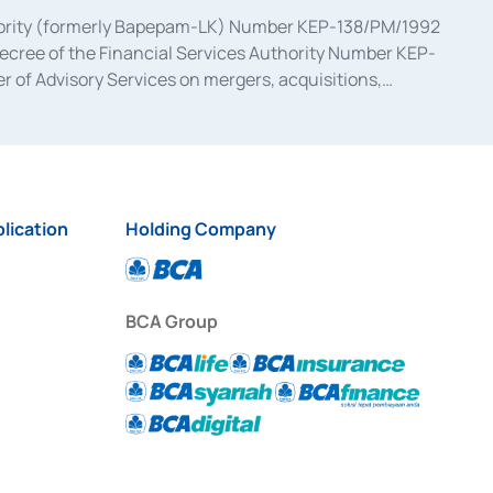
uthority (formerly Bapepam-LK) Number KEP-138/PM/1992
decree of the Financial Services Authority Number KEP-
 of Advisory Services on mergers, acquisitions,
bruary 28, 2014, a business license as a provider of
ial Services Authority Number S-67/PM.21/2017 dated
ementation of Certificate of Deposit Transactions in the
ion for the Issuance, Transaction, and Administration and
lication
Holding Company
BCA Group