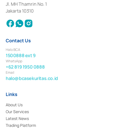
Institution for the Issuance, Transaction, and Administration and
Jl. MH Thamrin No. 1
Settlement of Commercial Paper Transactions whose license was issued in
Jakarta 10310
2018.
Contact Us
Halo BCA
1500888 ext 9
WhatsApp
+62 819 1950 0888
Email
halo@bcasekuritas.co.id
Links
About Us
Our Services
Latest News
Trading Platform