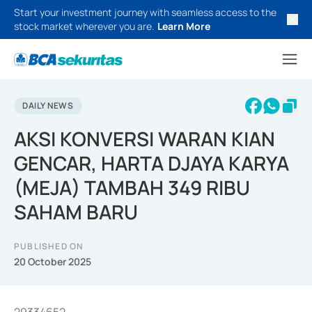
Start your investment journey with seamless access to the
stock market wherever you are.
Learn More
DAILY NEWS
AKSI KONVERSI WARAN KIAN
GENCAR, HARTA DJAYA KARYA
(MEJA) TAMBAH 349 RIBU
SAHAM BARU
PUBLISHED ON
20 October 2025