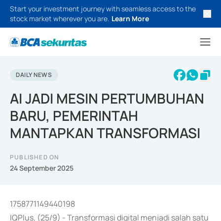
Start your investment journey with seamless access to the
stock market wherever you are.
Learn More
DAILY NEWS
AI JADI MESIN PERTUMBUHAN
BARU, PEMERINTAH
MANTAPKAN TRANSFORMASI
PUBLISHED ON
24 September 2025
1758771149440198
IQPlus, (25/9) - Transformasi digital menjadi salah satu