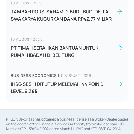
10 AUGUST 2026
TAMBAH PORSI SAHAM DI BUDI, BUDI DELTA
SWAKARYA KUCURKAN DANA RP42,77 MILIAR
10 AUGUST 2026
PT TIMAH SERAHKAN BANTUAN UNTUK
RUMAH IBADAH DI BELITUNG
BUSINESS ECONOMICS
|
10 AUGUST 2026
IHSG SESI II DITUTUP MELEMAH 44 POIN DI
LEVEL 6.365
PT BCA Sekuritas has obtained a business license as a Broker-Dealer based
on the decree of the Financial Services Authority (formerly Bapepam-LK)
Number KEP-138/PM/1992 dated March 11, 1992 and KEP-06/D.04/2014
dated February 28, 2014, a business license as an Underwriter based on the