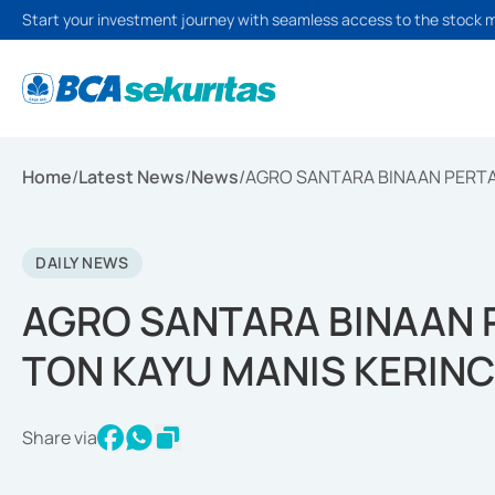
Start your investment journey with seamless access to the stock 
Home
/
Latest News
/
News
/
AGRO SANTARA BINAAN PERTAM
DAILY NEWS
AGRO SANTARA BINAAN 
TON KAYU MANIS KERINCI
Share via