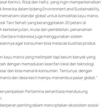
asal Kerinci, Rizqi dan Hafiz, yang ingin memperkenalkan
di Amerika dalam bidang Environment and Sustainability,
an memahami standar global untuk komoditas kayu manis.
k Tani Sehati yang beranggotakan 20 petani di
h berkelanjutan, mulai dari pembibitan, penanaman
ro Santara Indonesia juga menggunakan sistem
masannya agar konsumen bisa melacak kualitas produk
panen kayu manis yang melimpah tapi belum banyak yang
ambah dengan memadukan kearifan lokal dan teknologi
pasar dan bisa menarik konsumen. Tentunya, dengan
anis dari desa kecil mampu menembus pasar global,"
 menyampaikan Pertamina senantiasa mendukung
h.
 berperan penting dalam menciptakan ekosistem sosial-