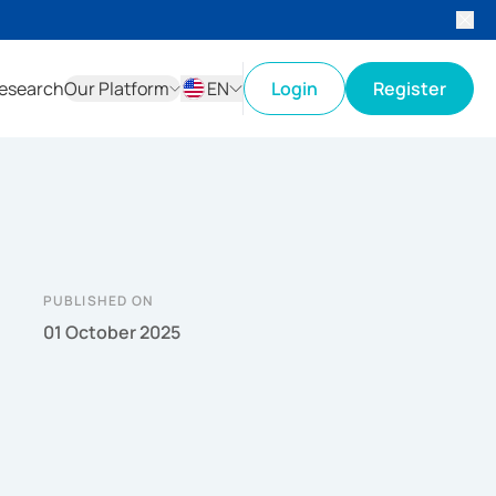
esearch
Our Platform
EN
Login
Register
ID
EN
PUBLISHED ON
01 October 2025