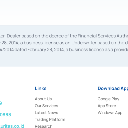
oker-Dealer based on the decree of the Financial Services A
28, 2014, a business license as an Underwriter based on the 
014 dated February 28, 2014, a business license as a provider
 Financial Services Authority Number S-67/PM.21/2014 dated Fe
and joint ventures based on the decision letter of the Financ
 Bank Indonesia, among others as an Intermediary for the Impl
usiness licenses from Bank Indonesia as a Supporting Institut
e was issued in 2018.
Links
Download App
About Us
Google Play
9
Our Services
App Store
Latest News
Windows App
 0888
Trading Platform
ritas.co.id
Research