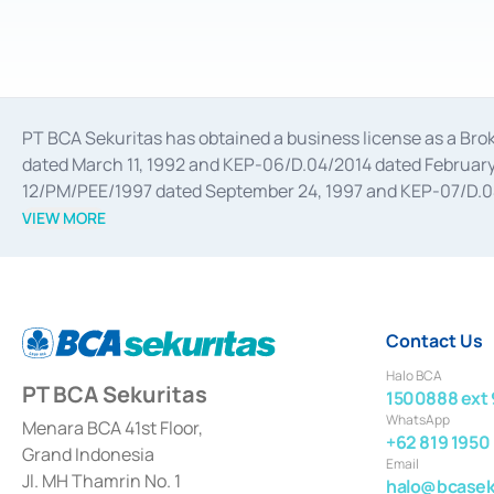
PT BCA Sekuritas has obtained a business license as a Br
dated March 11, 1992 and KEP-06/D.04/2014 dated February 
12/PM/PEE/1997 dated September 24, 1997 and KEP-07/D.04/2
divestments, and joint ventures based on the decree of the
VIEW MORE
Advisory Services for mergers, acquisitions, divestments, 
February 3, 2017, and several other business licenses from
Money Market whose license was issued in 2017 and other b
Settlement of Commercial Paper Transactions whose licens
Contact Us
Halo BCA
PT BCA Sekuritas
1500888 ext 
WhatsApp
Menara BCA 41st Floor,
+62 819 1950
Grand Indonesia
Email
Jl. MH Thamrin No. 1
halo@bcaseku