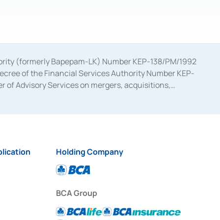
uthority (formerly Bapepam-LK) Number KEP-138/PM/1992
decree of the Financial Services Authority Number KEP-
 of Advisory Services on mergers, acquisitions,
bruary 28, 2014, a business license as a provider of
ial Services Authority Number S-67/PM.21/2017 dated
ementation of Certificate of Deposit Transactions in the
ion for the Issuance, Transaction, and Administration and
lication
Holding Company
BCA Group