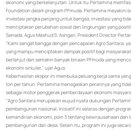
ekonomi yang berkelanjutan. Untuk itu,Pertamina memfasil
Foundation dalam program PFmuda. Pertamina meyakini ba
investasi jangka panjang untuk bangsa, investasi yang tid
menciptakan perubahan sosial dan lingkungan yang positif
Senada, Agus Mashud S. Asngari, President Director Per
"Kami sangat bangga dengan pencapaian Agro Santara, y
yang mampu menciptakan dampak positif bagi masyarakat 
berlanjut dan semakin banyak binaan PFmuda yang mencon
ekonomi sirkuler," ujar Agus.
Keberhasilan ekspor ini membuka peluang kerja sama yang 
ton per tahun. Pertamina menegaskan perannya yang tidak
sebagai motor penggerak pemberdayaan ekonomi masyara
"Agro Santara merupakan wujud nyata dukungan Pertami
pembangunan nasional. Inisiatif ini selaras dengan progr
kemandirian ekonomi, poin 3 tentang kewirausahaan dan la
pembangunan dari desa. Selain itu, program ini juga sec