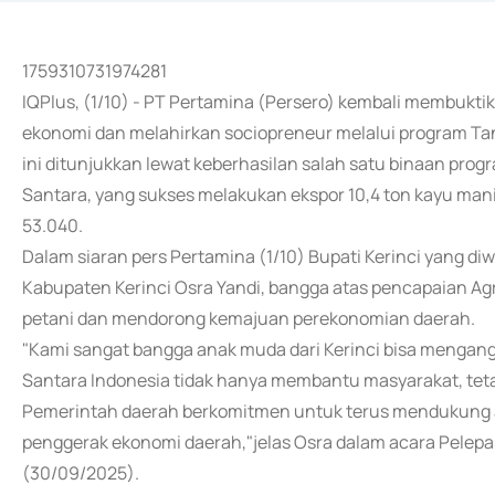
1759310731974281
IQPlus, (1/10) - PT Pertamina (Persero) kembali membuk
ekonomi dan melahirkan sociopreneur melalui program Ta
ini ditunjukkan lewat keberhasilan salah satu binaan pro
Santara, yang sukses melakukan ekspor 10,4 ton kayu man
53.040.
Dalam siaran pers Pertamina (1/10) Bupati Kerinci yang d
Kabupaten Kerinci Osra Yandi, bangga atas pencapaian A
petani dan mendorong kemajuan perekonomian daerah.
"Kami sangat bangga anak muda dari Kerinci bisa mengangk
Santara Indonesia tidak hanya membantu masyarakat, tet
Pemerintah daerah berkomitmen untuk terus mendukung 
penggerak ekonomi daerah,"jelas Osra dalam acara Pelepa
(30/09/2025).