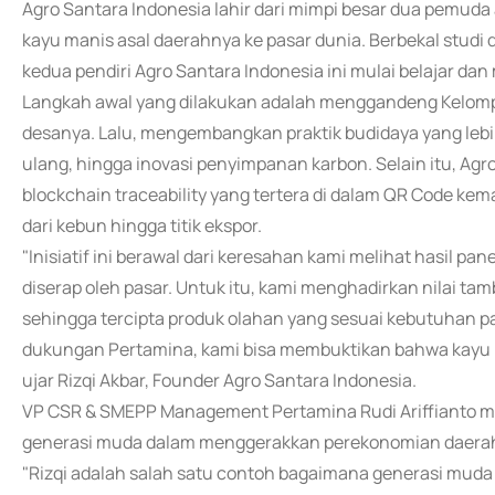
Agro Santara Indonesia lahir dari mimpi besar dua pemuda 
kayu manis asal daerahnya ke pasar dunia. Berbekal studi 
kedua pendiri Agro Santara Indonesia ini mulai belajar d
Langkah awal yang dilakukan adalah menggandeng Kelompo
desanya. Lalu, mengembangkan praktik budidaya yang lebi
ulang, hingga inovasi penyimpanan karbon. Selain itu, Ag
blockchain traceability yang tertera di dalam QR Code ke
dari kebun hingga titik ekspor.
"Inisiatif ini berawal dari keresahan kami melihat hasil 
diserap oleh pasar. Untuk itu, kami menghadirkan nilai t
sehingga tercipta produk olahan yang sesuai kebutuhan 
dukungan Pertamina, kami bisa membuktikan bahwa kayu m
ujar Rizqi Akbar, Founder Agro Santara Indonesia.
VP CSR & SMEPP Management Pertamina Rudi Ariffianto
generasi muda dalam menggerakkan perekonomian daera
"Rizqi adalah salah satu contoh bagaimana generasi muda