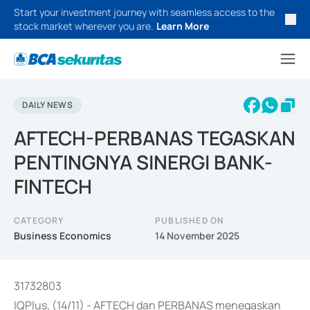
Start your investment journey with seamless access to the
stock market wherever you are.
Learn More
DAILY NEWS
AFTECH-PERBANAS TEGASKAN
PENTINGNYA SINERGI BANK-
FINTECH
CATEGORY
PUBLISHED ON
Business Economics
14 November 2025
31732803
IQPlus, (14/11) - AFTECH dan PERBANAS menegaskan