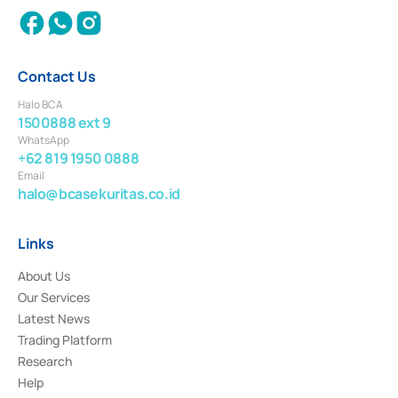
Contact Us
Halo BCA
1500888 ext 9
WhatsApp
+62 819 1950 0888
Email
halo@bcasekuritas.co.id
Links
About Us
Our Services
Latest News
Trading Platform
Research
Help