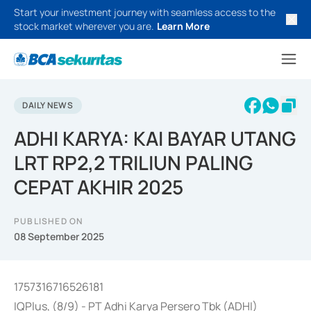
Start your investment journey with seamless access to the
stock market wherever you are.
Learn More
DAILY NEWS
ADHI KARYA: KAI BAYAR UTANG
LRT RP2,2 TRILIUN PALING
CEPAT AKHIR 2025
PUBLISHED ON
08 September 2025
1757316716526181
IQPlus, (8/9) - PT Adhi Karya Persero Tbk (ADHI)