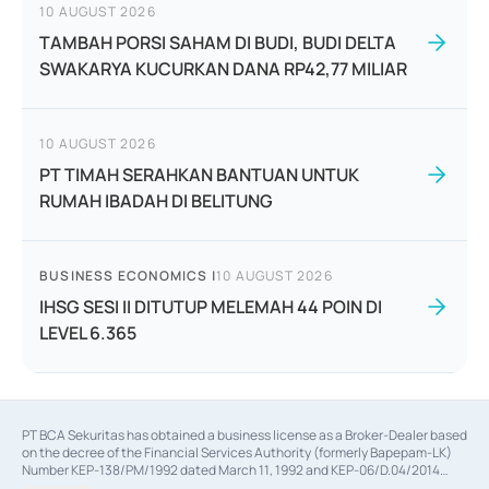
10 AUGUST 2026
TAMBAH PORSI SAHAM DI BUDI, BUDI DELTA
SWAKARYA KUCURKAN DANA RP42,77 MILIAR
10 AUGUST 2026
PT TIMAH SERAHKAN BANTUAN UNTUK
RUMAH IBADAH DI BELITUNG
BUSINESS ECONOMICS
|
10 AUGUST 2026
IHSG SESI II DITUTUP MELEMAH 44 POIN DI
LEVEL 6.365
PT BCA Sekuritas has obtained a business license as a Broker-Dealer based
on the decree of the Financial Services Authority (formerly Bapepam-LK)
Number KEP-138/PM/1992 dated March 11, 1992 and KEP-06/D.04/2014
dated February 28, 2014, a business license as an Underwriter based on the