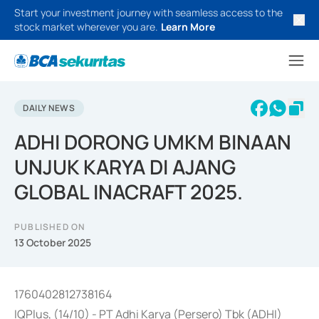
Start your investment journey with seamless access to the
stock market wherever you are.
Learn More
DAILY NEWS
ADHI DORONG UMKM BINAAN
UNJUK KARYA DI AJANG
GLOBAL INACRAFT 2025.
PUBLISHED ON
13 October 2025
1760402812738164
IQPlus, (14/10) - PT Adhi Karya (Persero) Tbk (ADHI)