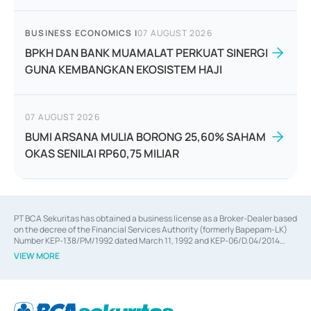
BUSINESS ECONOMICS
|
07 AUGUST 2026
BPKH DAN BANK MUAMALAT PERKUAT SINERGI
GUNA KEMBANGKAN EKOSISTEM HAJI
07 AUGUST 2026
BUMI ARSANA MULIA BORONG 25,60% SAHAM
OKAS SENILAI RP60,75 MILIAR
PT BCA Sekuritas has obtained a business license as a Broker-Dealer based
on the decree of the Financial Services Authority (formerly Bapepam-LK)
Number KEP-138/PM/1992 dated March 11, 1992 and KEP-06/D.04/2014
dated February 28, 2014, a business license as an Underwriter based on the
VIEW MORE
decree of the Financial Services Authority Number KEP-12/PM/PEE/1997
dated September 24, 1997 and KEP-07/D.04/2014 dated February 28, 2014,
a business license as a provider of Advisory Services on mergers,
acquisitions, divestments, and joint ventures based on the decree of the
Financial Services Authority Number S-67/PM.21/2014 dated February 28,