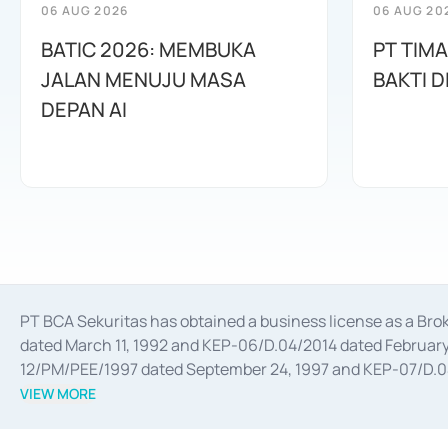
06 AUG 2026
06 AUG 20
BATIC 2026: MEMBUKA
PT TIM
JALAN MENUJU MASA
BAKTI D
DEPAN AI
PT BCA Sekuritas has obtained a business license as a Br
dated March 11, 1992 and KEP-06/D.04/2014 dated February 
12/PM/PEE/1997 dated September 24, 1997 and KEP-07/D.04/2
divestments, and joint ventures based on the decree of the
VIEW MORE
Advisory Services for mergers, acquisitions, divestments, 
February 3, 2017, and several other business licenses from