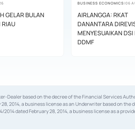
26
BUSINESS ECONOMICS
|
06 A
AH GELAR BULAN
AIRLANGGA: RKAT
I RIAU
DANANTARA DIREVIS
MENYESUAIKAN DSI
DDMF
oker-Dealer based on the decree of the Financial Services A
28, 2014, a business license as an Underwriter based on the 
014 dated February 28, 2014, a business license as a provider
 Financial Services Authority Number S-67/PM.21/2014 dated Fe
and joint ventures based on the decision letter of the Financ
 Bank Indonesia, among others as an Intermediary for the Impl