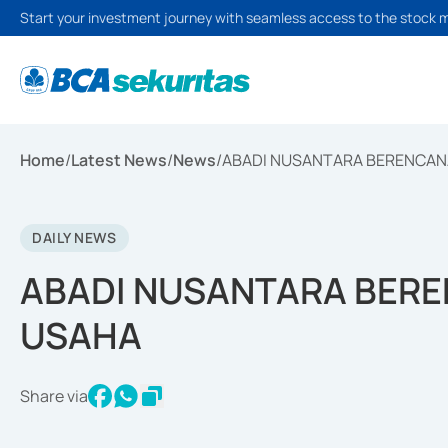
Start your investment journey with seamless access to the stock 
Home
/
Latest News
/
News
/
ABADI NUSANTARA BERENCAN
DAILY NEWS
ABADI NUSANTARA BERE
USAHA
Share via