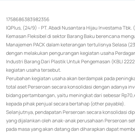
1758686383982356
IQPlus, (24/9) - PT. Abadi Nusantara Hijau Investama Tbk. 
Kemasan Fleksibel di sektor Barang Baku berencana meng
Manajemen PACK dalam keterangan tertulisnya Selasa (2
dengan melakukan pengurangan kegiatan usaha Perdagang
Industri Barang Dari Plastik Untuk Pengemasan (KBLI 222
kegiatan usaha tersebut.
Perubahan kegiatan usaha akan berdampak pada peningkat
total aset Perseroan secara konsolidasi dengan adanya i
bidang pertambangan, yaitu meningkat dari sebesar Rp70,47
kepada pihak penjual secara bertahap (other payable).
Selanjutnya, pendapatan Perseroan secara konsolidasi di
yang dijalankan oleh anak-anak perusahaan Perseroan se
pada masa yang akan datang dan diharapkan dapat membe