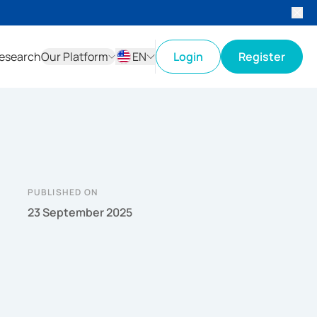
esearch
Our Platform
EN
Login
Register
ID
EN
PUBLISHED ON
23 September 2025