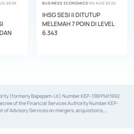
UG 2026
BUSINESS ECONOMICS
|
06 AUG 2026
IHSG SESI II DITUTUP
I
MELEMAH 7 POIN DI LEVEL
 DAN
6.343
uthority (formerly Bapepam-LK) Number KEP-138/PM/1992
decree of the Financial Services Authority Number KEP-
 of Advisory Services on mergers, acquisitions,
bruary 28, 2014, a business license as a provider of
ial Services Authority Number S-67/PM.21/2017 dated
ementation of Certificate of Deposit Transactions in the